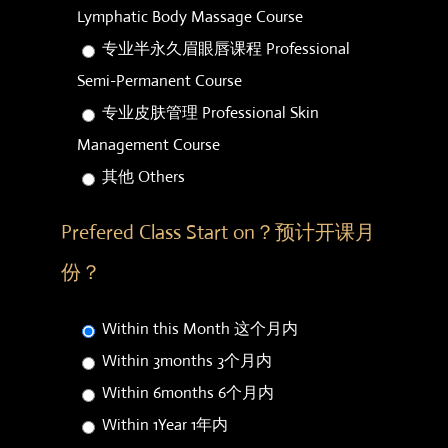
Lymphatic Body Massage Course
专业半永久眉眼唇课程 Professional
Semi-Permanent Course
专业皮肤管理 Professional Skin
Management Course
其他 Others
Prefered Class Start on？预计开课月
份？
Within this Month 这个月内
Within 3months 3个月内
Within 6months 6个月内
Within 1Year 1年内