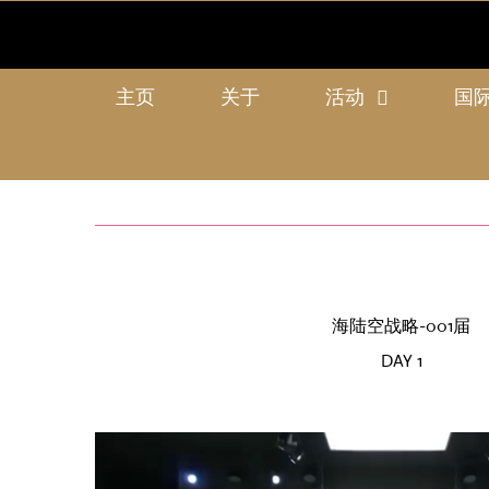
主页
关于
活动
国
海陆空战略-001届
DAY 1